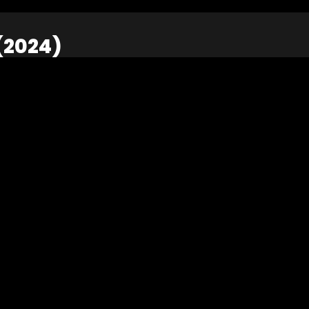
(2024)
 lauréats du Prix Engagé Pour Demain à
ur les acteurs de la mobilité douce, du
onomie circulaire.
éâtre
Clip de musique