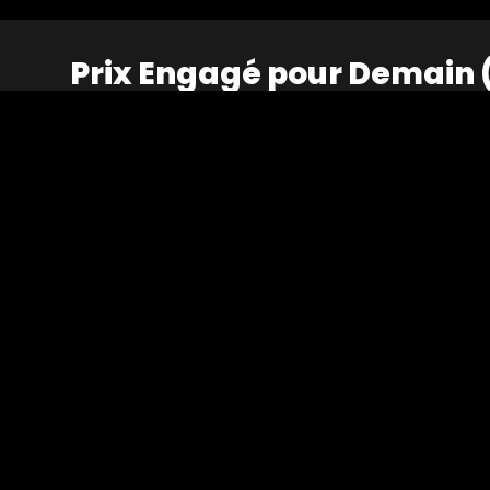
Prix Engagé pour Demain 
Galimmo invite pour cette troisième édition, les
recevoir leur prix. Cette cérémonie met à l'honne
bien vieillir, du commerce responsable et de l'éc
RECORD EYE
©
2026
Accueil
À propos
Réalisations
Mentions légales
Publicité
Film d'entreprise
Interview
Musique live
Th