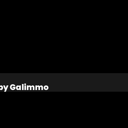
 by Galimmo
n Makesense, le Prix « Engagé pour
erciaux plus responsables et solidaires
ciaux acteurs dans trois domaines : la
le.