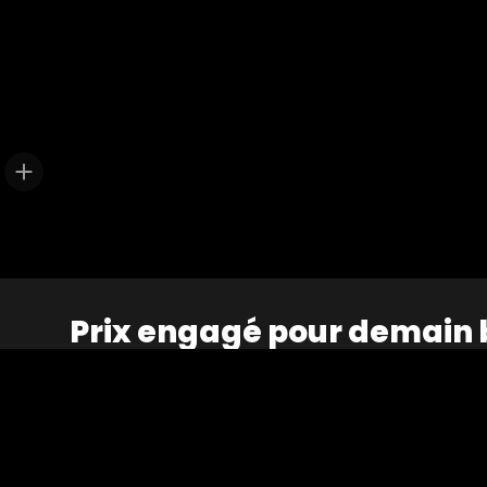
Prix engagé pour demain
Galimmo a créé, en partenariat avec l'associatio
demain » qui vise à développer des centres comm
en accompagnant en France des entrepreneurs so
mobilité, le recyclage et le commerce responsab