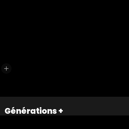
Générations +
La France Mutualiste lance un appel à projets pour