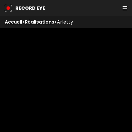
RECORD EYE
Accueil
>
Réalisations
>
Arletty