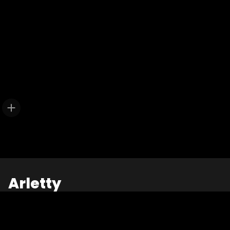
Arletty
« Arletty, comme un oeuf dansant au milieu des
galets » est une pièce de théâtre écrite par Koffi